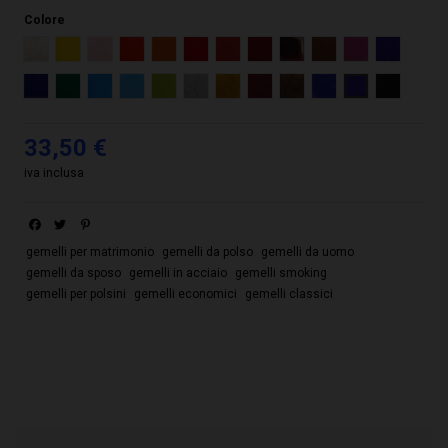
Colore
Madreperla
Giallo
Rosa
Arancio
Ocra
Rosso
Rosso corallo
Bordeaux
Rosso rubino
Testa di moro
Lilla
Viola
Blu
Verde
Azzurro
Turchese
Verde mela
Argento metallizzato
Oro metallizzato
Rosso metallizzato
Testa di moro metallizzato
Blu metallizzato
Viola metallizza
Nero
33,50 €
iva inclusa
gemelli per matrimonio
gemelli da polso
gemelli da uomo
gemelli da sposo
gemelli in acciaio
gemelli smoking
gemelli per polsini
gemelli economici
gemelli classici