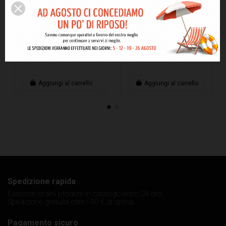
Gemelli per
Gemelli per
29,00 €
35,00 €
camicia con
camicia con
nodo acciaio
nodo dorati
Aggiungi al carrello
Aggiungi al carrello
Spedizione rapida
Evasione ordini prodotti in catalogo entro 24 ore!
Spedizione gratuita oltre i 90 € di spesa
Pagamento sicuro