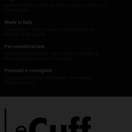
Bonifico bancario, carte di credito, paypal, postepay, in
contrassegno
Made in Italy
Lavorazioni e materiali italiani e importazione di
prodotti di alta qualità
Personalizzazioni
Personalizza con iniziali, loghi e colori Possibilità di
personalizzare anche solo 1 articolo!
Premiati e consigliati
Dal più importante portale italiano di wedding:
Matrimonio.com