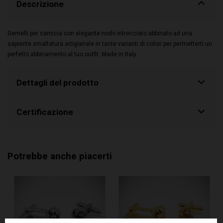
Descrizione
Gemelli per camicia con elegante nodo intrecciato abbinato ad una
sapiente smaltatura artigianale in tante varianti di colori per permetterti un
perfetto abbinamento al tuo outfit. Made in Italy
Dettagli del prodotto
Certificazione
Potrebbe anche piacerti